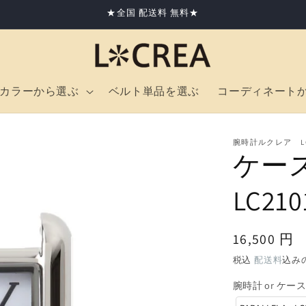
★全国 配送料 無料★
カラーから選ぶ
ベルト単品を選ぶ
コーディネート
腕時計ルクレア LCR
ケース
LC21
通
16,500 円
常
税込
配送料
込み
価
腕時計 or ケー
格