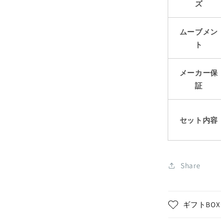
ズ
ムーブメン
ト
メーカー保
証
セット内容
Share
ギフトBO