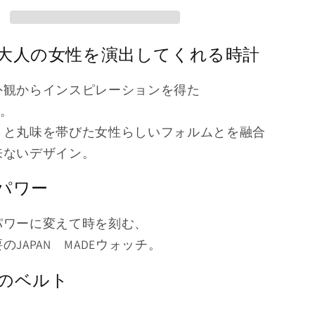
-
LC2101-
SS）
大人の女性を演出してくれる
時計
の
数
外観からインスピレーションを得た
量
」。
を
増
さと丸味を帯びた女性らしいフォルムとを融合
や
来ないデザイン。
す
パワー
パワーに変えて時を刻む、
JAPAN MADEウォッチ。
のベルト