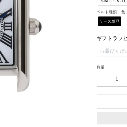
PARALLELA - LC
ベルト種類・色
ケース単品
ギフトラッ
お選びくだ
通常ラッピ
数量
通常ラッピ
ケ
ー
通常ラッピ
ス
単
ラッピング
品
（PARAL