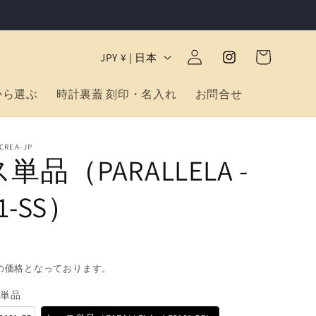
ロ
カ
グ
国
Instagram
ー
JPY ¥ | 日本
イ
/
ト
ン
地
から選ぶ
時計裏蓋 刻印・名入れ
お問合せ
域
EA-JP
単品（PARALLELA -
01-SS）
の価格となっております。
ス単品