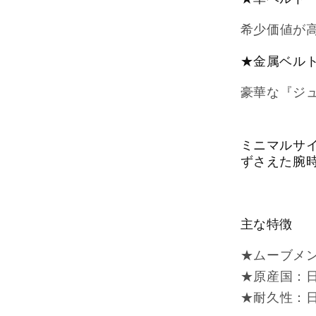
希少価値が
★金属ベル
豪華な『ジ
ミニマルサ
ずさえた腕
主な特徴
★ムーブメ
★原産国：
★耐久性：