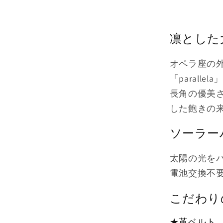
-
LC2101-
SS）
凛とした
の
数
オペラ座の
量
「parallela
を
減
長角の優美
ら
した飽きの
す
ソーラー
太陽の光を
電池交換不要の
こだわり
★革ベルト