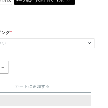
2101-SS
ケース単品（PARALLELA - LC2101-SS）
ピング
*
さい
ング（レッド）
ング（ネイビー）
ケ
ー
ング（コルク）
ス
カートに追加する
単
無し
品
LELA
（PARALLELA