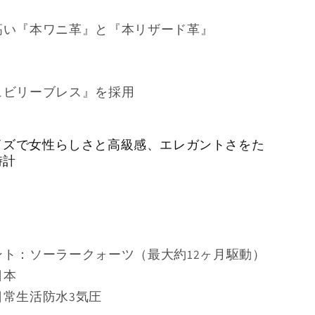
高い『本ワニ革』と『本リザード革』
ト
ュビリーブレス』を採用
イズで女性らしさと高級感、エレガントさをた
時計
ント：ソーラークォーツ（最大約12ヶ月駆動）
日本
日常生活防水3気圧