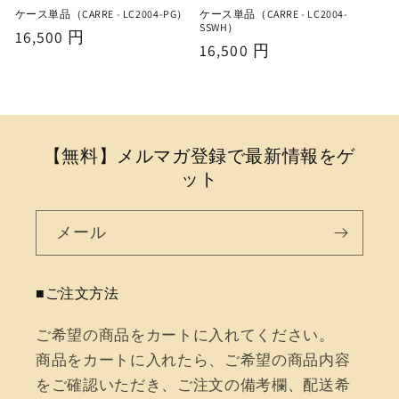
ケース単品（CARRE - LC2004-PG）
ケース単品（CARRE - LC2004-
SSWH）
通
16,500 円
通
16,500 円
常
常
価
価
格
格
【無料】メルマガ登録で最新情報をゲ
ット
メール
■ご注文方法
ご希望の商品をカートに入れてください。
商品をカートに入れたら、ご希望の商品内容
をご確認いただき、ご注文の備考欄、配送希