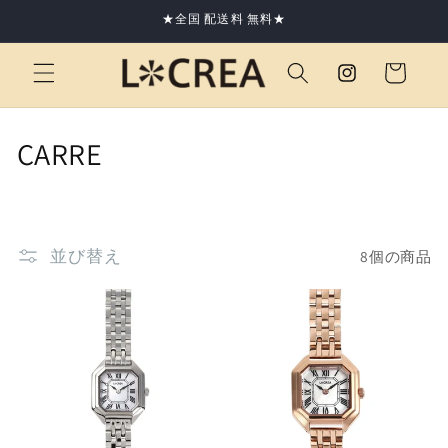
コンテ
★全国 配送料 無料★
ンツに
進む
カ
Instagram
ー
ト
コ
CARRE
レ
ク
並び替え
8個の商品
シ
ョ
ン
: